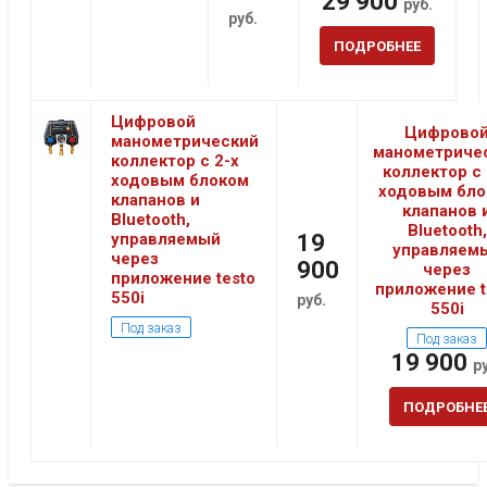
29 900
руб.
руб.
ПОДРОБНЕЕ
Цифровой
Цифрово
манометрический
манометриче
коллектор с 2-х
коллектор с 
ходовым блоком
ходовым бло
клапанов и
клапанов 
Bluetooth,
Bluetooth,
управляемый
19
управляем
через
900
через
приложение testo
приложение t
550i
руб.
550i
Под заказ
Под заказ
19 900
р
ПОДРОБНЕ